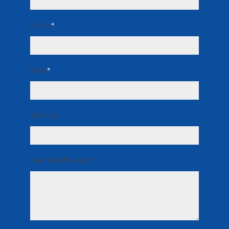
Phone
*
Email
*
Zip Code
How Can We Help?