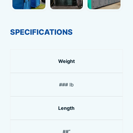
SPECIFICATIONS
Weight
### lb
Length
##”