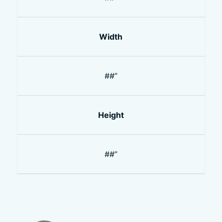
Width
##”
Height
##”