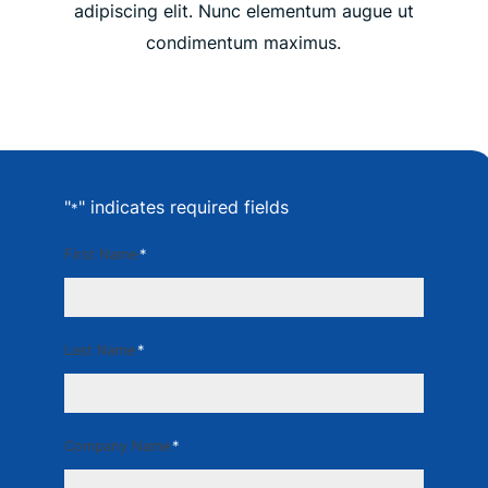
adipiscing elit. Nunc elementum augue ut
condimentum maximus.
"
" indicates required fields
*
First Name
*
Last Name
*
Company Name
*